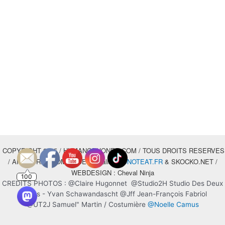
COPYRIGHT 2025 / HUMANOPHONES.COM / TOUS DROITS RESERVES
/ ARTWORK THOMAS DEUDE alias
DONOTEAT.FR
& SKOCKO.NET /
WEBDESIGN : Cheval Ninja
100
CREDITS PHOTOS : @Claire Hugonnet @Studio2H Studio Des Deux
Hêtres - Yvan Schawandascht @Jff Jean-François Fabriol
@UT2J Samuel" Martin / Costumière
@Noelle Camus