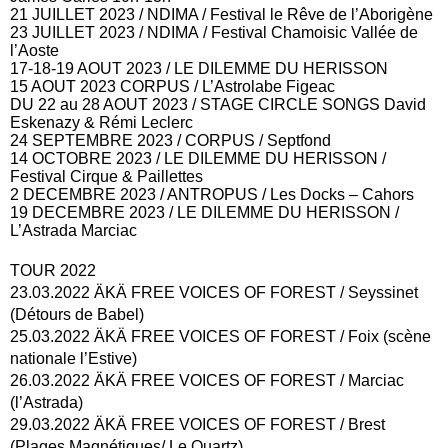
21 JUILLET 2023 / NDIMA / Festival le Rêve de l’Aborigène
23 JUILLET 2023 / NDIMA / Festival Chamoisic Vallée de
l’Aoste
17-18-19 AOUT 2023 / LE DILEMME DU HERISSON
15 AOUT 2023 CORPUS / L’Astrolabe Figeac
DU 22 au 28 AOUT 2023 / STAGE CIRCLE SONGS David
Eskenazy & Rémi Leclerc
24 SEPTEMBRE 2023 / CORPUS / Septfond
14 OCTOBRE 2023 / LE DILEMME DU HERISSON /
Festival Cirque & Paillettes
2 DECEMBRE 2023 / ANTROPUS / Les Docks – Cahors
19 DECEMBRE 2023 / LE DILEMME DU HERISSON /
L’Astrada Marciac
TOUR 2022
23.03.2022 ÄKÄ FREE VOICES OF FOREST / Seyssinet
(Détours de Babel)
25.03.2022 ÄKÄ FREE VOICES OF FOREST / Foix (scène
nationale l’Estive)
26.03.2022 ÄKÄ FREE VOICES OF FOREST / Marciac
(l’Astrada)
29.03.2022 ÄKÄ FREE VOICES OF FOREST / Brest
(Plages Magnétiques/ Le Quartz)