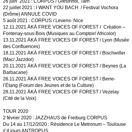
26 juin 2021 : CORPUS / Gresinhol, Tarn
22 juillet 2021 : I WANT YOU BACH / Festival Vochora
(Drôme) ANNULE COVID
5 août 2021 : CORPUS / Levens- Nice
12.11.2021 ÄKÄ FREE VOICES OF FOREST / Création –
Fontenay-sous-Bois (Musiques au Comptoir/ Africolor)
13.11.2021 ÄKÄ FREE VOICES OF FOREST / Lyon (Musée
des Confluences)
18.11.2021 ÄKÄ FREE VOICES OF FOREST / Bischwiller
(Mac/ Jazzdor)
20.11.2021 ÄKÄ FREE VOICES OF FOREST / Beynes (La
Barbacane)
26.11.2021 ÄKÄ FREE VOICES OF FOREST / Berre-
l’Étang (Forum des Jeunes et de la Culture)
28.11.2021 ÄKÄ FREE VOICES OF FOREST / Vezelay
(Cité de la Voix)
TOUR 2020
2 février 2020 : JAZZHAUS de Freiburg CORPUS
Du 14 au 17/12/2020 : Résidence Le Metronum – Toulouse
// 4 jours ANTROPUS