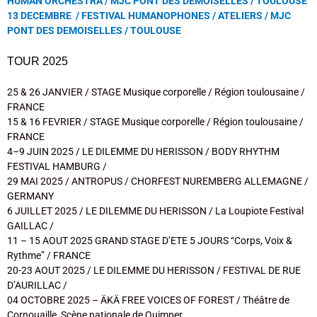
HUMAN’ORCHESTRA / MJC PONT DES DEMOISELLES / TOULOUSE
13 DECEMBRE / FESTIVAL HUMANOPHONES / ATELIERS / MJC
PONT DES DEMOISELLES / TOULOUSE
TOUR 2025
25 & 26 JANVIER / STAGE Musique corporelle / Région toulousaine /
FRANCE
15 & 16 FEVRIER / STAGE Musique corporelle / Région toulousaine /
FRANCE
4–9 JUIN 2025 / LE DILEMME DU HERISSON / BODY RHYTHM
FESTIVAL HAMBURG /
29 MAI 2025 / ANTROPUS / CHORFEST NUREMBERG ALLEMAGNE /
GERMANY
6 JUILLET 2025 / LE DILEMME DU HERISSON / La Loupiote Festival
GAILLAC /
11 – 15 AOUT 2025 GRAND STAGE D’ETE 5 JOURS “Corps, Voix &
Rythme” / FRANCE
20-23 AOUT 2025 / LE DILEMME DU HERISSON / FESTIVAL DE RUE
D’AURILLAC /
04 OCTOBRE
2025
–
ÄKÄ FREE VOICES OF FOREST / Théâtre de
Cornouaille, Scène nationale de Quimper