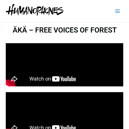
Aller
Main
au
contenu
Men
ÄKÄ – FREE VOICES OF FOREST