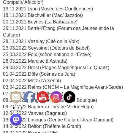
Comptoir/ Africolor)
13.11.2021 Lyon (Musée des Confluences)
18.11.2021 Bischwiller (Mac/ Jazzdor)
20.11.2021 Beynes (La Barbacane)
26.11.2021 Berre-l’Étang (Forum des Jeunes et de la
Culture)
28.11.2021 Vezelay (Cité de la Voix)
23.03.2022 Seyssinet (Détours de Babel)
25.03.2022 Foix (scène nationale l’Estive)
26.03.2022 Marciac (l’Astrada)
29.03.2022 Brest (Plages Magnétiques/ Le Quartz)
01.04.2022 Dôle (Scènes du Jura)
02.04.2022 Metz (l’Arsenal)
03.04.2022 Reims (CNCM – La Magnifique Avant-Garde)
07.04.2022 Guidel (L’Estran)
08.04.2022 Langonnet (La Grande Boutique)
09.04.2022 Bagneux (Théâtre Victor Hugo)
100
12.04.2022 Vanves (Bagneux)
13.04.2022 Limoges (Centre Culturel Jean-Gagnant)
14.04.2022 Belfort (Théâtre le Granit)
19.04.2022 Bezons (TPE)