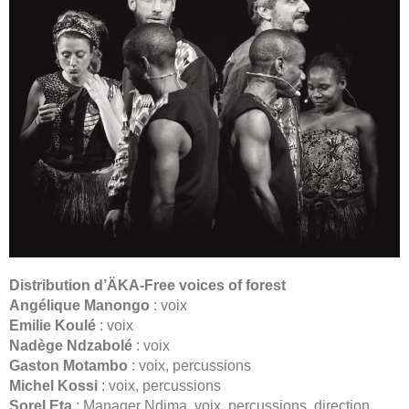
Distribution d’
ÄKA-Free voices of forest
Angélique Manongo
: voix
Emilie Koulé
: voix
Nadège Ndzabolé
: voix
Gaston Motambo
: voix, percussions
Michel Kossi
: voix, percussions
Sorel Eta
: Manager Ndima, voix, percussions, direction