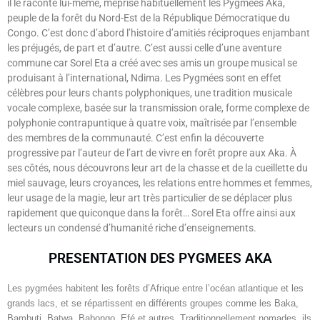
il le raconte lui-même, méprise habituellement les Pygmées Aka,
peuple de la forêt du Nord-Est de la République Démocratique du
Congo. C’est donc d’abord l’histoire d’amitiés réciproques enjambant
les préjugés, de part et d’autre. C’est aussi celle d’une aventure
commune car Sorel Eta a créé avec ses amis un groupe musical se
produisant à l’international, Ndima. Les Pygmées sont en effet
célèbres pour leurs chants polyphoniques, une tradition musicale
vocale complexe, basée sur la transmission orale, forme complexe de
polyphonie contrapuntique à quatre voix, maîtrisée par l’ensemble
des membres de la communauté. C’est enfin la découverte
progressive par l’auteur de l’art de vivre en forêt propre aux Aka. À
ses côtés, nous découvrons leur art de la chasse et de la cueillette du
miel sauvage, leurs croyances, les relations entre hommes et femmes,
leur usage de la magie, leur art très particulier de se déplacer plus
rapidement que quiconque dans la forêt… Sorel Eta offre ainsi aux
lecteurs un condensé d’humanité riche d’enseignements.
PRESENTATION DES PYGMEES AKA
Les pygmées habitent les forêts d’Afrique entre l’océan atlantique et les
grands lacs, et se répartissent en différents groupes comme les Baka,
Bambuti, Batwa, Babongo, Efé et autres. Traditionnellement nomades, ils